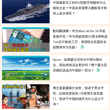
中国最新完工的003型航空母舰有什么
独特之处？中国未来需要几艘航母才称
得上蓝水海军？
数码圈沸腾！华为Mate 60 Pro 5G手机
直接开卖！华为突破美国5G禁令限制及
7nm芯片制造工艺，美国联合其盟友全
面围堵华为失败！
Quora：如果蒙古没有从中国分裂出
去，现在的情况会更好吗？整个蒙古是
否都应该成为中国的一部分？
博主逛新疆喀什农村，惊讶于男女平
等，比南亚更富裕 | 印度博主游览厦
门，惊讶于中国的城市为什么这么干
净？