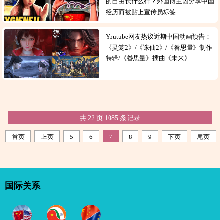
的自由长什么样？外国博主因分享中国
经历而被贴上宣传员标签
Youtube网友热议近期中国动画预告：
《灵笼2》/《诛仙2》/《眷思量》制作
特辑/《眷思量》插曲《未来》
共
22
页
1085
条记录
首页
上页
5
6
7
8
9
下页
尾页
国际关系