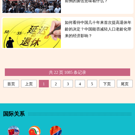
前例的袭击意味着什么？
如何看待中国几十年来首次提高退休年
龄的决定？中国能否减轻人口老龄化带
来的经济影响？
共
22
页
1085
条记录
首页
上页
1
2
3
4
5
下页
尾页
国际关系