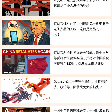
幕交易，还公然炫耀赚了多少钱，简直
荒谬到了令人发指的地步
特朗普扛不住了，悄悄豁免手机电脑等
电子产品的关税，这就是交易的艺
术？
特朗普对全世界展开关税战，遭中国对
等反制后又暂停实施，并将对中国的税
率提升至125%，引发操纵市场嫌疑
Quora：如果中美完全脱钩，谁将在经
济、政治等方面承受更大的损失？
中国中产阶级削减开支：中国经济面临