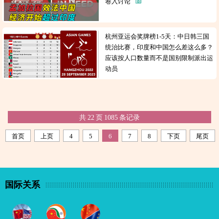
卷入讨论
杭州亚运会奖牌榜1-5天：中日韩三国
统治比赛，印度和中国怎么差这么多？
应该按人口数量而不是国别限制派出运
动员
共
22
页
1085
条记录
首页
上页
4
5
6
7
8
下页
尾页
国际关系