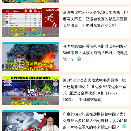
油管热议杭州亚运会第10天奖牌榜：印
度网友不忿，亚运会设置的都是东亚擅
长的项目，干脆叫东亚运动会吧
各国网民如何看待哈马斯对以色列发动
50年来最大规模的袭击？巴以冲突孰是
孰非？
近5届亚运会点火仪式中哪家最棒，杭
州还是雅加达？| 亚运会VS美运会开幕
式 | 亚运会金牌榜前10名（1951-
2023），中日相继称霸
印度的GDP能否在远期超越中国？为什
么有那么多印度人信心爆棚，认为印度
的GDP将在不久的将来超过中国？